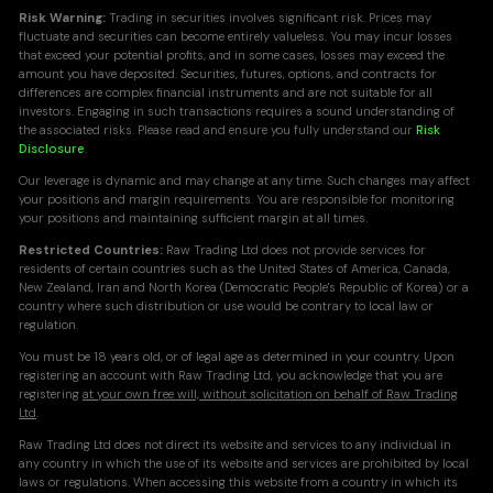
Risk Warning:
Trading in securities involves significant risk. Prices may
fluctuate and securities can become entirely valueless. You may incur losses
that exceed your potential profits, and in some cases, losses may exceed the
amount you have deposited. Securities, futures, options, and contracts for
differences are complex financial instruments and are not suitable for all
investors. Engaging in such transactions requires a sound understanding of
the associated risks. Please read and ensure you fully understand our
Risk
Disclosure
.
Our leverage is dynamic and may change at any time. Such changes may affect
your positions and margin requirements. You are responsible for monitoring
your positions and maintaining sufficient margin at all times.
Restricted Countries:
Raw Trading Ltd does not provide services for
residents of certain countries such as the United States of America, Canada,
New Zealand, Iran and North Korea (Democratic People's Republic of Korea) or a
country where such distribution or use would be contrary to local law or
regulation.
You must be 18 years old, or of legal age as determined in your country. Upon
registering an account with Raw Trading Ltd, you acknowledge that you are
registering
at your own free will, without solicitation on behalf of Raw Trading
Ltd
.
Raw Trading Ltd does not direct its website and services to any individual in
any country in which the use of its website and services are prohibited by local
laws or regulations. When accessing this website from a country in which its