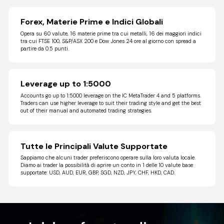
Forex, Materie Prime e Indici Globali
Opera su 60 valute, 16 materie prime tra cui metalli, 16 dei maggiori indici
tra cui FTSE 100, S&P/ASX 200 e Dow Jones 24 ore al giorno con spread a
partire da 0.5 punti.
Leverage up to 1:5000
Accounts go up to 1:5000 leverage on the IC MetaTrader 4 and 5 platforms.
Traders can use higher leverage to suit their trading style and get the best
out of their manual and automated trading strategies.
Tutte le Principali Valute Supportate
Sappiamo che alcuni trader preferiscono operare sulla loro valuta locale.
Diamo ai trader la possibilità di aprire un conto in 1 delle 10 valute base
supportate: USD, AUD, EUR, GBP, SGD, NZD, JPY, CHF, HKD, CAD.