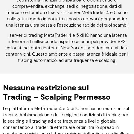
ecosistema finanziario ospita oltre 600 aziende di
compravendita, exchange, sedi di negoziazione, dati di
mercato e fornitori di servizi. I server MetaTrader 4 e 5 sono
collegati in modo incrociato al nostro network per garantire
una latenza ultra bassa e l'esecuzione rapida dei tuoi scambi.
I server di trading MetaTrader 4 e 5 di IC hanno una latenza
inferiore a 1 millisecondo rispetto ai principali provider VPS
collocati nel data center di New York o linee dedicate ai data
center vicini. Questo ambiente a bassa latenza è ideale per il
trading automatico, ad alta frequenza e scalping.
Nessuna restrizione sul
Trading – Scalping Permesso
Le piattaforme MetaTrader 4 e 5 di IC non hanno restrizioni sul
trading. Abbiamo alcune delle migliori condizioni di trading per
lo scalping e il trading ad alta frequenza a livello globale,
consentendo ai trader di effettuare ordini tra lo spread in
quanto non esiste una distanza minima dell'ordine e un livello di