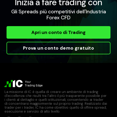
Inizia a fare trading con
Gli Spreads più competitivi dell'Industria
Forex CFD
Apri un conto di Trading
Prova un conto demo gratuito
La missione di IC è quella di creare un ambiente di trading
d'eccellenza che risulti tra l'altro il più trasparente possibile per
i clienti al dettaglio e quelli istituzionali, consentendo ai trader
di concentrarsi maggiormente sul proprio trading. Realizzato dai
trader per i trader, IC ha come obiettivo quello di offrire spread,
esecuzione e servizio di alto livello.