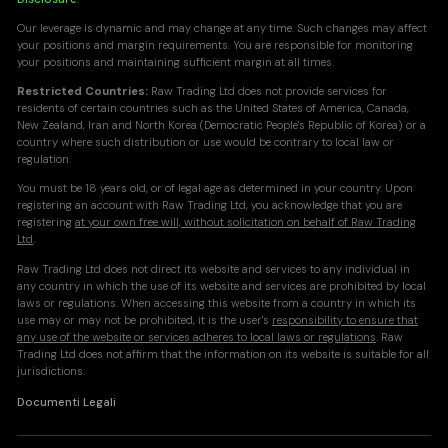
Our leverage is dynamic and may change at any time. Such changes may affect
your positions and margin requirements. You are responsible for monitoring
your positions and maintaining sufficient margin at all times.
Restricted Countries:
Raw Trading Ltd does not provide services for
residents of certain countries such as the United States of America, Canada,
New Zealand, Iran and North Korea (Democratic People's Republic of Korea) or a
country where such distribution or use would be contrary to local law or
regulation.
You must be 18 years old, or of legal age as determined in your country. Upon
registering an account with Raw Trading Ltd, you acknowledge that you are
registering
at your own free will, without solicitation on behalf of Raw Trading
Ltd
.
Raw Trading Ltd does not direct its website and services to any individual in
any country in which the use of its website and services are prohibited by local
laws or regulations. When accessing this website from a country in which its
use may or may not be prohibited, it is the user's
responsibility to ensure that
any use of the website or services adheres to local laws or regulations
. Raw
Trading Ltd does not affirm that the information on its website is suitable for all
jurisdictions.
Documenti Legali