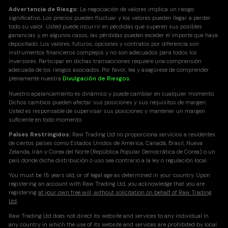
Advertencia de Riesgo:
La negociación de valores implica un riesgo
significativo. Los precios pueden fluctuar y los valores pueden llegar a perder
todo su valor. Usted puede incurrir en pérdidas que superen sus posibles
ganancias y, en algunos casos, las pérdidas pueden exceder el importe que haya
depositado. Los valores, futuros, opciones y contratos por diferencia son
instrumentos financieros complejos y no son adecuados para todos los
inversores. Participar en dichas transacciones requiere una comprensión
adecuada de los riesgos asociados. Por favor, lea y asegúrese de comprender
plenamente nuestra
Divulgación de Riesgos
.
Nuestro apalancamiento es dinámico y puede cambiar en cualquier momento.
Dichos cambios pueden afectar sus posiciones y sus requisitos de margen.
Usted es responsable de supervisar sus posiciones y mantener un margen
suficiente en todo momento.
Países Restringidos:
Raw Trading Ltd no proporciona servicios a residentes
de ciertos países como Estados Unidos de América, Canadá, Brasil, Nueva
Zelanda, Irán y Corea del Norte (República Popular Democrática de Corea) o un
país donde dicha distribución o uso sea contrario a la ley o regulación local.
You must be 18 years old, or of legal age as determined in your country. Upon
registering an account with Raw Trading Ltd, you acknowledge that you are
registering
at your own free will, without solicitation on behalf of Raw Trading
Ltd
.
Raw Trading Ltd does not direct its website and services to any individual in
any country in which the use of its website and services are prohibited by local