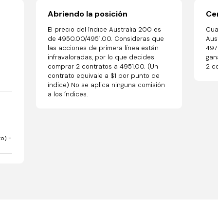
Abriendo la posición
Cer
El precio del índice Australia 200 es
Cua
de 4950.00/4951.00. Consideras que
Aus
las acciones de primera línea están
497
infravaloradas, por lo que decides
gan
comprar 2 contratos a 4951.00. (Un
2 c
contrato equivale a $1 por punto de
índice) No se aplica ninguna comisión
a los índices.
to) =