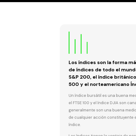
Los índices son la forma má
de índices de todo el mundo 
S&P 200, el índice británic
500 y el norteamericano Ín
Un índice bursátil es una buena me
el FTSE 100 y el índice DJIA son can
generalmente son una buena medida
de cualquier acción constituyente en
índice.
Los índices tienen la ventaja de pe