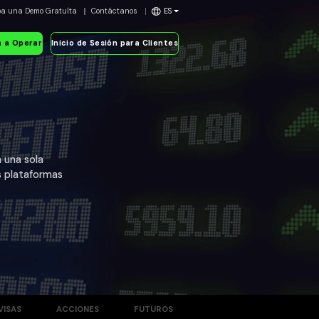
ba una Demo Gratuíta
Contáctanos
ES
 a Operar
Inicio de Sesión para Clientes
 una sola
s plataformas
VISAS
ACCIONES
FUTUROS