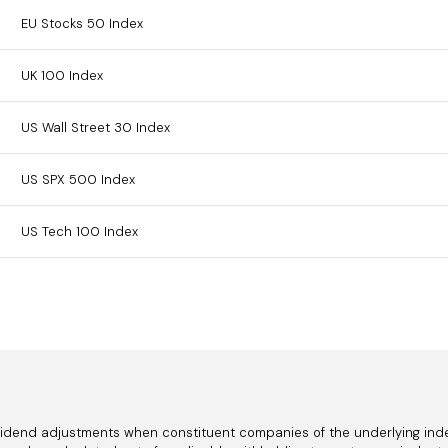
EU Stocks 50 Index
UK 100 Index
US Wall Street 30 Index
US SPX 500 Index
US Tech 100 Index
Canada 60 Index
FTSE China A50 Index
Hong Kong China H-shares Index
idend adjustments when constituent companies of the underlying inde
Spain 35 Index