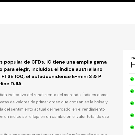
Ín
s popular de CFDs. IC tiene una amplia gama
para elegir, incluidos el índice australiano
o FTSE 100, el estadounidense E-mini S & P
dice DJIA.
dida indicativa del rendimiento del mercado. Índices como
astas de valores de primer orden que cotizan en la bolsa y
 del sentimiento actual del mercado. en el rendimiento
 un índice se refleja en un cambio en el valor total de ese
rmitir a los operadores tener una visión más amplia de una