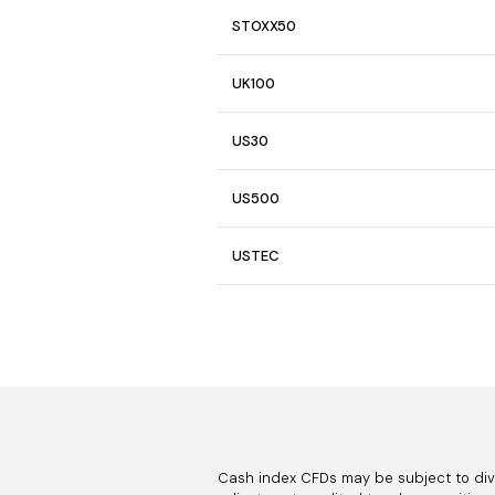
STOXX50
UK100
US30
US500
USTEC
CA60
CHINA50
CHINAH
Cash index CFDs may be subject to div
ES35