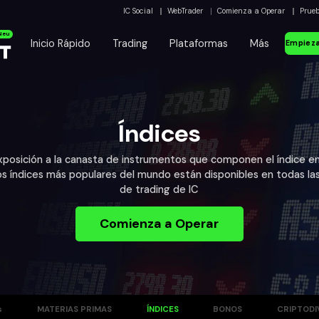
IC Social
WebTrader
Comienza a Operar
Prue
Neu
Inicio Rápido
Trading
Plataformas
Más
Empieza
Índices
posición a la canasta de instrumentos que componen el índice en
os índices más populares del mundo están disponibles en todas la
de trading de IC
Comienza a Operar
s
MATERIAS PRIMAS
ÍNDICES
BONOS
CRIPTODI