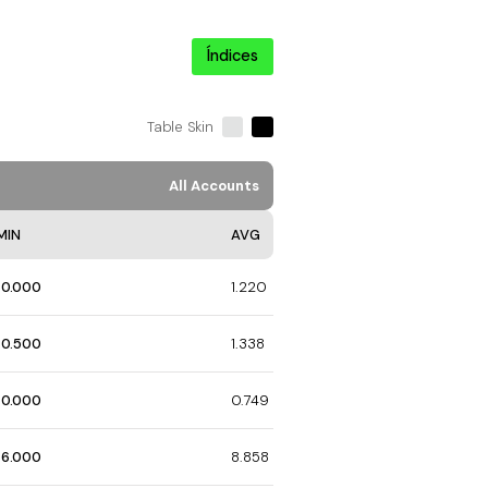
Índices
Table Skin
All Accounts
MIN
AVG
0.000
1.220
0.500
1.338
0.000
0.749
6.000
8.858