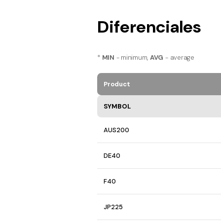
Diferenciales
*
MIN
- minimum,
AVG
- average
Product
SYMBOL
AUS200
DE40
F40
JP225