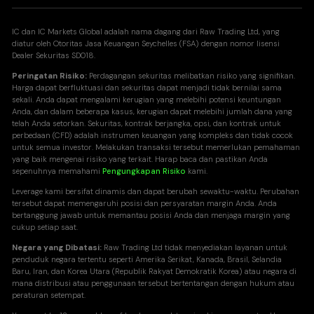
IC dan IC Markets Global adalah nama dagang dari Raw Trading Ltd, yang
diatur oleh Otoritas Jasa Keuangan Seychelles (FSA) dengan nomor lisensi
Dealer Sekuritas SD018.
Peringatan Risiko:
Perdagangan sekuritas melibatkan risiko yang signifikan.
Harga dapat berfluktuasi dan sekuritas dapat menjadi tidak bernilai sama
sekali. Anda dapat mengalami kerugian yang melebihi potensi keuntungan
Anda, dan dalam beberapa kasus, kerugian dapat melebihi jumlah dana yang
telah Anda setorkan. Sekuritas, kontrak berjangka, opsi, dan kontrak untuk
perbedaan (CFD) adalah instrumen keuangan yang kompleks dan tidak cocok
untuk semua investor. Melakukan transaksi tersebut memerlukan pemahaman
yang baik mengenai risiko yang terkait. Harap baca dan pastikan Anda
sepenuhnya memahami
Pengungkapan Risiko
kami.
Leverage kami bersifat dinamis dan dapat berubah sewaktu-waktu. Perubahan
tersebut dapat memengaruhi posisi dan persyaratan margin Anda. Anda
bertanggung jawab untuk memantau posisi Anda dan menjaga margin yang
cukup setiap saat.
Negara yang Dibatasi:
Raw Trading Ltd tidak menyediakan layanan untuk
penduduk negara tertentu seperti Amerika Serikat, Kanada, Brasil, Selandia
Baru, Iran, dan Korea Utara (Republik Rakyat Demokratik Korea) atau negara di
mana distribusi atau penggunaan tersebut bertentangan dengan hukum atau
peraturan setempat.