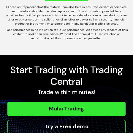
IC does not represent that the material provided here is accurate, current or complete,
and therefore shouldn’t be relied upon as such. The information provided here,
whether from a third party or not, is not to be considered as a recommendation; or an
offer to buy or sell; or the solicitation of an offer to buy or sell any security, financial
product or instrument; or to participate in any particular trading strategy.
Past performance is no indication of future performance. We advise any readers of this
content to seek their own advice. Without the approval of IC, reproduction or
redistribution of this information is not permitted.
Start Trading with Trading
Central
Trade within minutes!
Mulai Trading
Try a Free demo