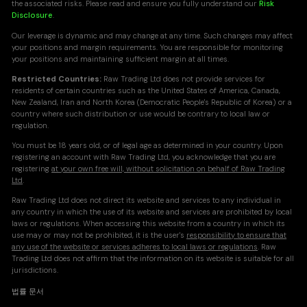
the associated risks. Please read and ensure you fully understand our
Risk
Disclosure
.
Our leverage is dynamic and may change at any time. Such changes may affect
your positions and margin requirements. You are responsible for monitoring
your positions and maintaining sufficient margin at all times.
Restricted Countries:
Raw Trading Ltd does not provide services for
residents of certain countries such as the United States of America, Canada,
New Zealand, Iran and North Korea (Democratic People's Republic of Korea) or a
country where such distribution or use would be contrary to local law or
regulation.
You must be 18 years old, or of legal age as determined in your country. Upon
registering an account with Raw Trading Ltd, you acknowledge that you are
registering
at your own free will, without solicitation on behalf of Raw Trading
Ltd
.
Raw Trading Ltd does not direct its website and services to any individual in
any country in which the use of its website and services are prohibited by local
laws or regulations. When accessing this website from a country in which its
use may or may not be prohibited, it is the user's
responsibility to ensure that
any use of the website or services adheres to local laws or regulations
. Raw
Trading Ltd does not affirm that the information on its website is suitable for all
jurisdictions.
법률 문서