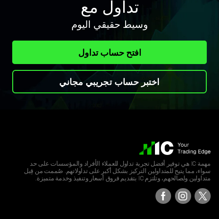
تداول مع
وسيط حقيقي اليوم
افتح حساب تداول
اختبر حساب تجريبي مجاني
مهمة IC هي توفير أفضل تجربة تداول للعملاء الأفراد والمؤسسات على حد
سواء، مما يتيح للمتداولين التركيز بشكل أكبر على تداولاتهم. صُممت من قِبل
متداولين ولصالحهم، وتلتزم IC بتقديم فروق أسعار وتنفيذ وخدمة متميزة.