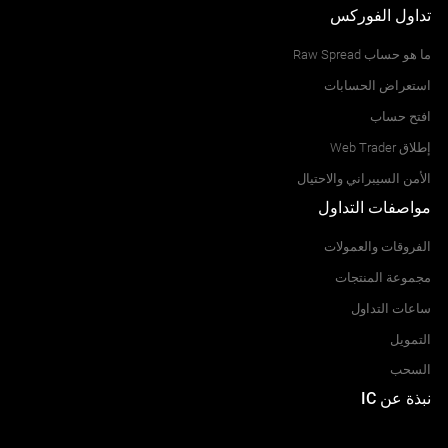
تداول الفوركس
ما هو حساب Raw Spread
استعراض الحسابات
افتح حساب
إطلاق Web Trader
الأمن السيبراني والاحتيال
مواصفات التداول
الفروقات والعمولات
مجموعة المنتجات
ساعات التداول
التمويل
السحب
نبذة عن IC
مركز المساعدة