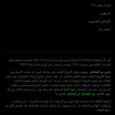
لماذا تختار IC؟
التنظيم
الوثائق القانونية
اتصل بنا
تُعد IC و IC Markets Global أسماءً تجارية لشركة Raw Trading Ltd، الخاضعة لتنظيم هيئة
الخدمات المالية في سيشيل (FSA) بموجب ترخيص تاجر أوراق مالية رقم SD018.
تحذير من المخاطر:
ينطوي تداول الأوراق المالية على مخاطر كبيرة. قد تتقلب الأسعار وقد
تصبح الأوراق المالية عديمة القيمة بالكامل. قد تتكبد خسائر تتجاوز أرباحك المحتملة، وفي بعض
الحالات قد تتجاوز الخسائر المبلغ الذي قمت بإيداعه. تُعد الأوراق المالية والعقود الآجلة
والخيارات وعقود الفروقات أدوات مالية معقدة وليست مناسبة لجميع المستثمرين. يتطلب
الدخول في مثل هذه المعاملات فهماً كاملاً للمخاطر المرتبطة بها. يرجى قراءة والتأكد من أنك
تفهم بالكامل
بيان الإفصاح عن المخاطر
الخاص بنا.
الرافعة المالية لدينا ديناميكية وقد تتغير في أي وقت. قد تؤثر هذه التغييرات على مراكزك
ومتطلبات الهامش الخاصة بك. أنت مسؤول عن مراقبة مراكزك والحفاظ على هامش كافٍ في
جميع الأوقات.