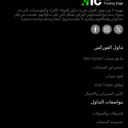
مهمة IC هي توفير أفضل تجربة تداول للعملاء الأفراد والمؤسسات على حد
سواء، مما يتيح للمتداولين التركيز بشكل أكبر على تداولاتهم. صُممت من قِبل
متداولين ولصالحهم، وتلتزم IC بتقديم فروق أسعار وتنفيذ وخدمة متميزة.
تداول الفوركس
ما هو حساب Raw Spread
استعراض الحسابات
افتح حساب
إطلاق Web Trader
الأمن السيبراني والاحتيال
مواصفات التداول
الفروقات والعمولات
مجموعة المنتجات