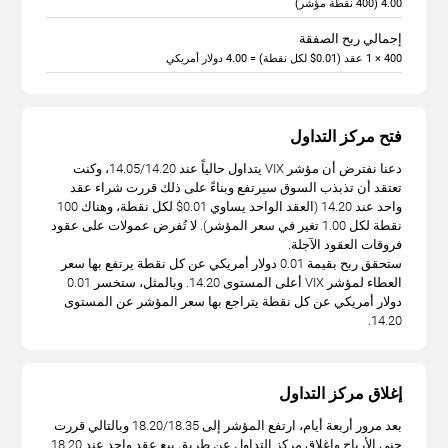
4.00 (400 نقطة مؤشر)
إجمالي ربح الصفقة
400 × 1 عقد (0.01$ لكل نقطة) = 4.00 دولار أمريكي
فتح مركز التداول
دعنا نفترض أن مؤشر VIX يتداول حالياً عند 14.05/14.20، وكنت
تعتقد أن تذبذب السوق سيرتفع وبناءً على ذلك قررت شراء عقد
واحد عند 14.20 (العقد الواحد يساوي 0.01$ لكل نقطة، وهناك 100
نقطة لكل 1.00 تغير في سعر المؤشر). لا تُفرض عمولات على عقود
فروقات العقود الآجلة.
ستحقق ربح بقيمة 0.01 دولار أمريكي عن كل نقطة يرتفع بها سعر
العطاء لمؤشر VIX أعلى المستوى 14.20. وبالمثل، ستخسر 0.01
دولار أمريكي عن كل نقطة يتراجع بها سعر المؤشر عن المستوى
14.20.
إغلاق مركز التداول
بعد مرور أربعة أيام، ارتفع المؤشر إلى 18.20/18.35 وبالتالي قررت
جني الأرباح وإغلاق مركز التداول عن طريق بيع عقد واحد عند 18.20.