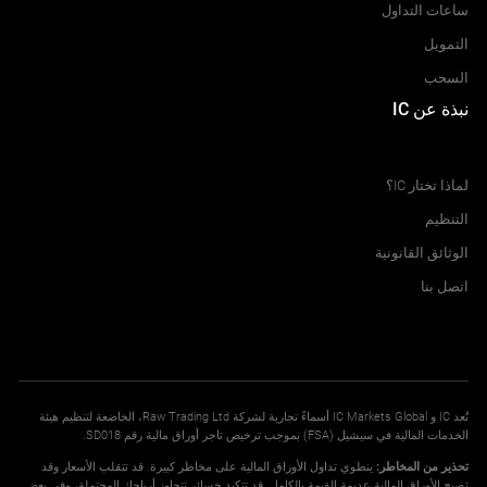
ساعات التداول
التمويل
السحب
نبذة عن IC
مركز المساعدة
لماذا تختار IC؟
التنظيم
الوثائق القانونية
اتصل بنا
تُعد IC و IC Markets Global أسماءً تجارية لشركة Raw Trading Ltd، الخاضعة لتنظيم هيئة
الخدمات المالية في سيشيل (FSA) بموجب ترخيص تاجر أوراق مالية رقم SD018.
تحذير من المخاطر:
ينطوي تداول الأوراق المالية على مخاطر كبيرة. قد تتقلب الأسعار وقد
تصبح الأوراق المالية عديمة القيمة بالكامل. قد تتكبد خسائر تتجاوز أرباحك المحتملة، وفي بعض