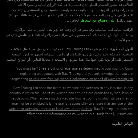
الحالات قد تتجاوز الخسائر المبلغ الذي قمت بإيداعه. تُعد الأوراق المالية والعقود الآجلة
والخيارات وعقود الفروقات أدوات مالية معقدة وليست مناسبة لجميع المستثمرين. يتطلب
الدخول في مثل هذه المعاملات فهماً كاملاً للمخاطر المرتبطة بها. يرجى قراءة والتأكد من أنك
تفهم بالكامل
بيان الإفصاح عن المخاطر
الخاص بنا.
الرافعة المالية لدينا ديناميكية وقد تتغير في أي وقت. قد تؤثر هذه التغييرات على مراكزك
ومتطلبات الهامش الخاصة بك. أنت مسؤول عن مراقبة مراكزك والحفاظ على هامش كافٍ في
جميع الأوقات.
الدول المحظورة:
لا تقدم شركة Raw Trading Ltd خدماتها لسكان دول معينة مثل الولايات
المتحدة الأمريكية وكندا والبرازيل ونيوزيلندا وإيران وكوريا الشمالية (جمهورية كوريا الشعبية
الديمقراطية) أو دولة يكون فيها مثل هذا التوزيع أو الاستخدام مخالفًا للقانون أو اللوائح المحلية.
You must be 18 years old, or of legal age as determined in your country. Upon
registering an account with Raw Trading Ltd, you acknowledge that you are
.
registering
at your own free will, without solicitation on behalf of Raw Trading Ltd
Raw Trading Ltd does not direct its website and services to any individual in any
country in which the use of its website and services are prohibited by local laws or
regulations. When accessing this website from a country in which its use may or
may not be prohibited, it is the user's
responsibility to ensure that any use of the
website or services adheres to local laws or regulations
. Raw Trading Ltd does not
affirm that the information on its website is suitable for all jurisdictions.
الوثائق القانونية